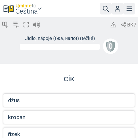
Umíme
to
Čeština
Jídlo, nápoje (їжа, напої) (těžké)
сік
džus
krocan
řízek