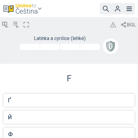
Umíme
to
Čeština
Latinka a cyrilice (lehké)
F
Ґ
Й
Ф