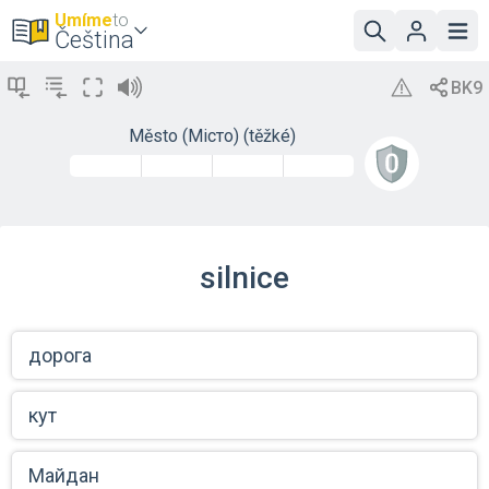
Umíme
to
Čeština
Město (Місто) (těžké)
silnice
дорога
кут
Майдан