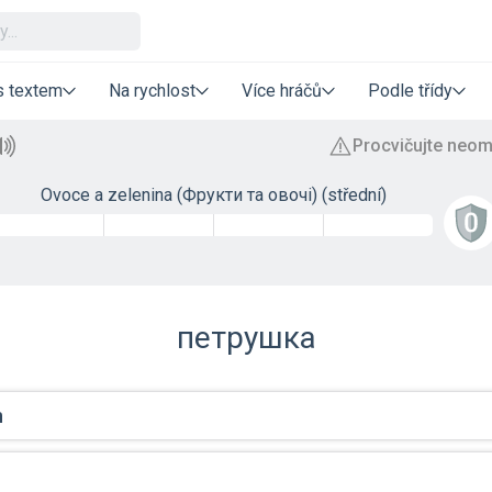
s textem
Na rychlost
Více hráčů
Podle třídy
Ovoce a zelenina (Фрукти та овочі) (střední)
петрушка
n