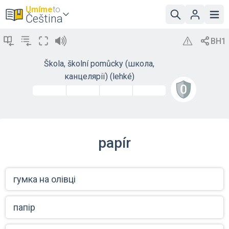
Umíme
to
Čeština
Škola, školní pomůcky (школа,
канцелярії) (lehké)
papír
гумка на олівці
папір