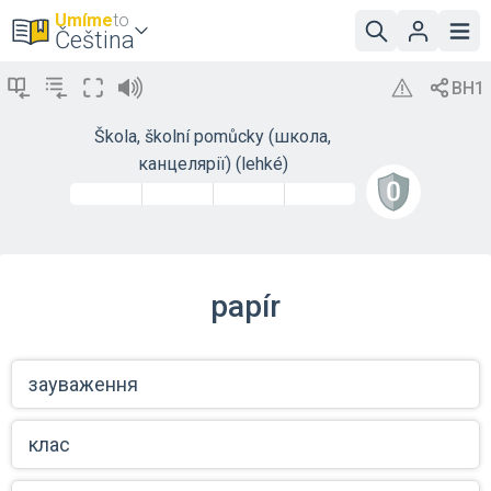
Umíme
to
Čeština
Škola, školní pomůcky (школа,
канцелярії) (lehké)
papír
зауваження
клас