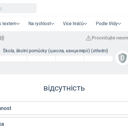
s textem
Na rychlost
Více hráčů
Podle třídy
Škola, školní pomůcky (школа, канцелярії) (střední)
відсутність
mnost
ka