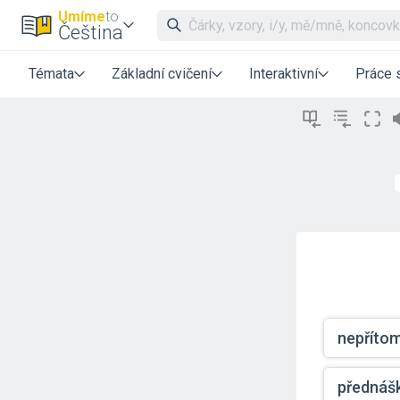
Umíme
to
Čeština
Témata
Základní cvičení
Interaktivní
Práce 
nepříto
přednáš