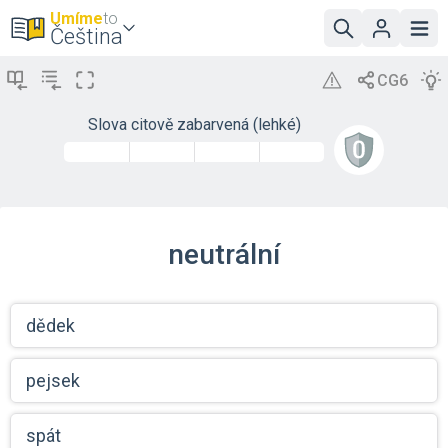
Umíme
to
Čeština
Slova citově zabarvená (lehké)
neutrální
dědek
pejsek
spát