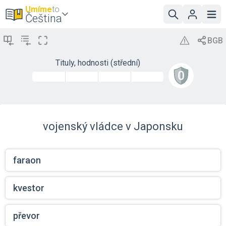
Umíme
to
Čeština
Tituly, hodnosti (střední)
vojenský vládce v Japonsku
faraon
kvestor
převor