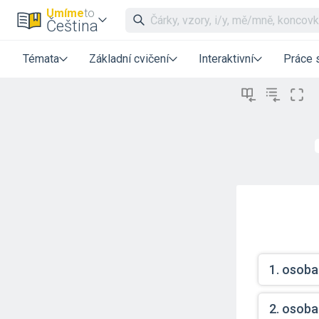
Umíme
to
Čeština
Témata
Základní cvičení
Interaktivní
Práce 
1. osoba
2. osoba