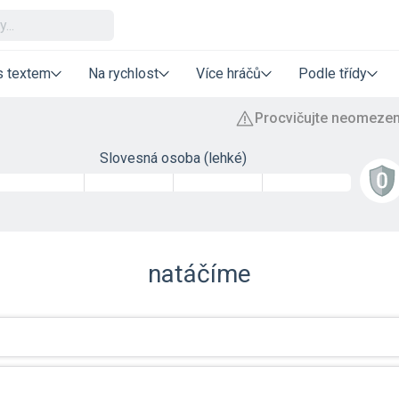
s textem
Na rychlost
Více hráčů
Podle třídy
Slovesná osoba (lehké)
natáčíme