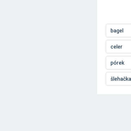
bagel
celer
pórek
šlehačk