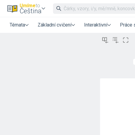
Umíme
to
Čeština
Témata
Základní cvičení
Interaktivní
Práce 