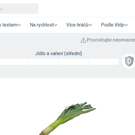
s textem
Na rychlost
Více hráčů
Podle třídy
Jídlo a vaření (střední)