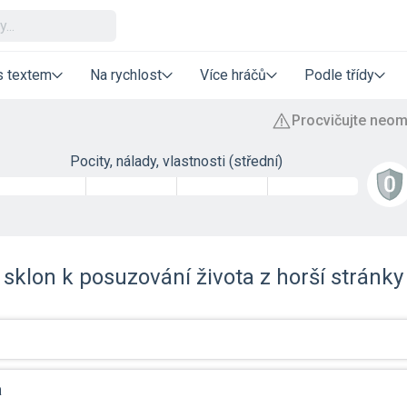
s textem
Na rychlost
Více hráčů
Podle třídy
Pocity, nálady, vlastnosti (střední)
sklon k posuzování života z horší stránky
a