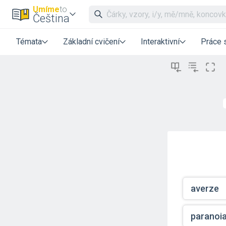
Umíme
to
Čeština
Témata
Základní cvičení
Interaktivní
Práce 
averze
paranoi