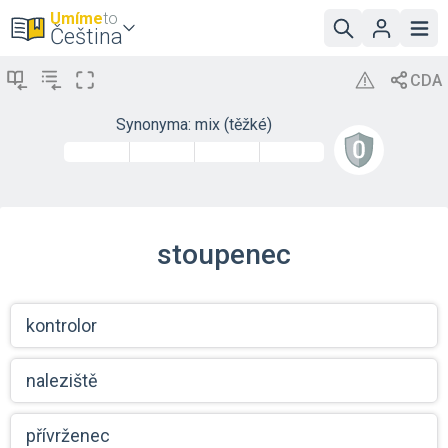
Umíme
to
Čeština
Synonyma: mix (těžké)
stoupenec
kontrolor
naleziště
přívrženec