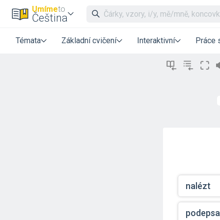
Umíme
to
Čeština
Témata
Základní cvičení
Interaktivní
Práce 
nalézt
podepsa