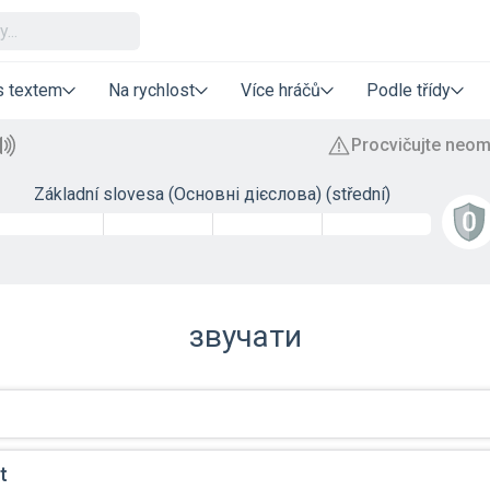
s textem
Na rychlost
Více hráčů
Podle třídy
Základní slovesa (Основні дієслова) (střední)
звучати
t