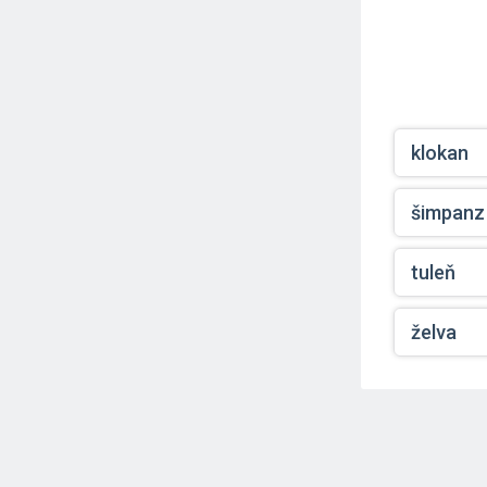
klokan
šimpanz
tuleň
želva