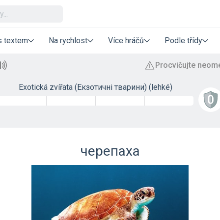
s textem
Na rychlost
Více hráčů
Podle třídy
Exotická zvířata (Екзотичні тварини) (lehké)
черепаха