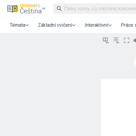
Umíme
to
Čeština
Témata
Základní cvičení
Interaktivní
Práce 