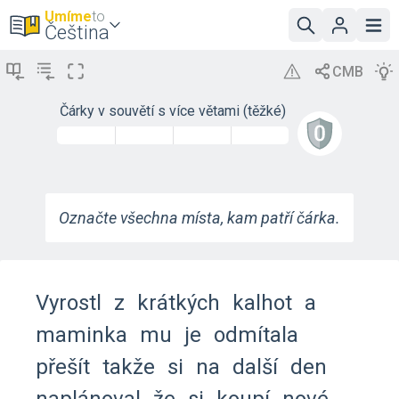
Umíme
to
Čeština
Čárky v souvětí s více větami (těžké)
Označte všechna místa, kam patří čárka.
Vyrostl
z
krátkých
kalhot
a
maminka
mu
je
odmítala
přešít
takže
si
na
další
den