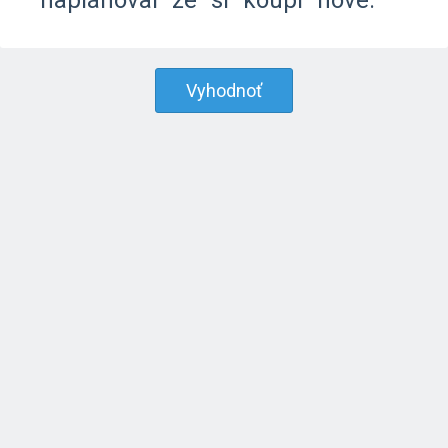
naplánoval
že
si
koupí
nové.
Vyhodnoť