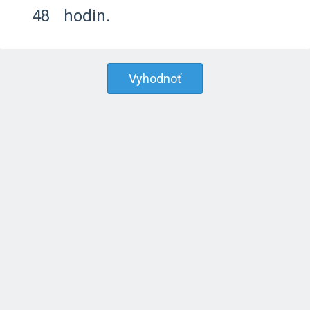
48
hodin.
Vyhodnoť