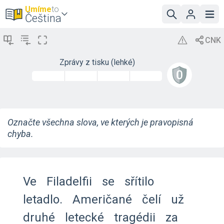
Umíme
to
Čeština
Zprávy z tisku (lehké)
Označte všechna slova, ve kterých je pravopisná
chyba.
Ve
Filadelfii
se
sřítilo
letadlo.
Američané
čelí
už
druhé
letecké
tragédii
za