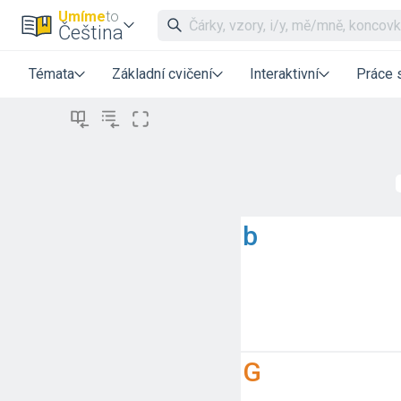
Umíme
to
Čeština
Témata
Základní cvičení
Interaktivní
Práce 
b
G