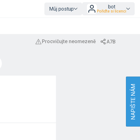
bot
Můj postup
Pořiďte si licenci
H
NAPIŠTE NÁM