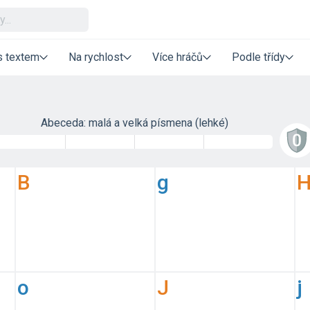
s textem
Na rychlost
Více hráčů
Podle třídy
Abeceda: malá a velká písmena (lehké)
B
g
o
J
j