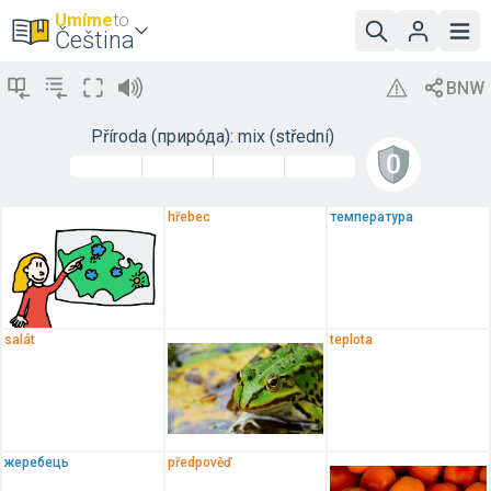
Umíme
to
Čeština
Příroda (приро́да): mix (střední)
hřebec
температура
salát
teplota
жеребець
předpověď