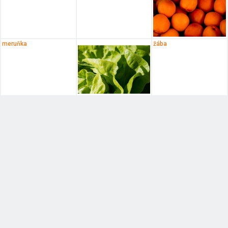
meruňka
žába