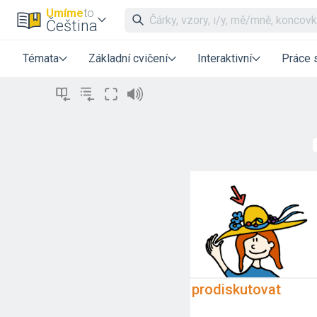
Umíme
to
Čeština
Témata
Základní cvičení
Interaktivní
Práce 
prodiskutovat