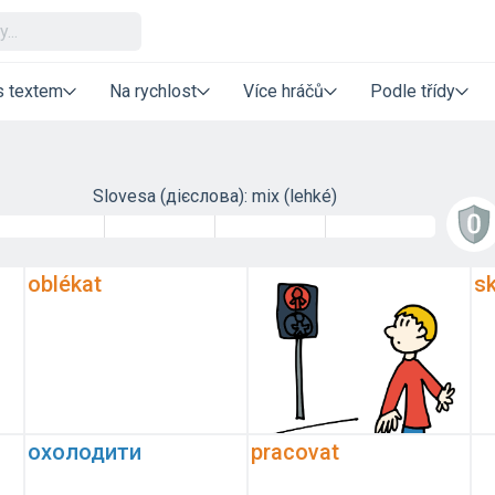
s textem
Na rychlost
Více hráčů
Podle třídy
Slovesa (дієслова): mix (lehké)
oblékat
sk
охолодити
pracovat