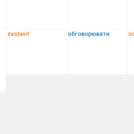
zastavit
обговорювати
oc