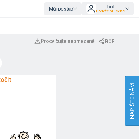
bot
Můj postup
Pořiďte si licenci
očit
NAPIŠTE NÁM