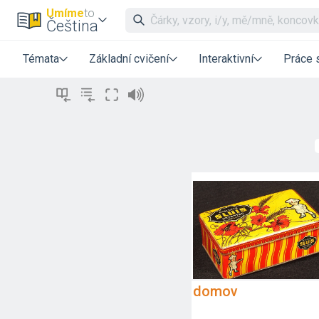
Umíme
to
Čeština
Témata
Základní cvičení
Interaktivní
Práce 
domov