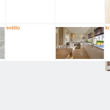
světlo
kr