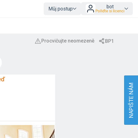
bot
Můj postup
Pořiďte si licenci
eď
NAPIŠTE NÁM