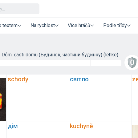
s textem
Na rychlost
Více hráčů
Podle třídy
Dům, části domu (Будинок, частини будинку) (lehké)
schody
світло
z
дім
kuchyně