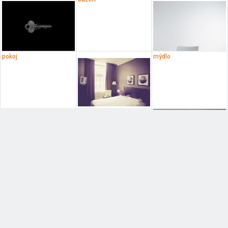
pokoj
mýdlo