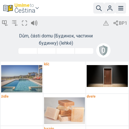
Umíme
to
Čeština
Dům, části domu (Будинок, частини
будинку) (lehké)
klíč
židle
dveře
bazén