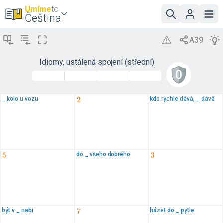
Umíme
to
Čeština
Idiomy, ustálená spojení (střední)
_ kolo u vozu
kdo rychle dává, _ dává
2
2
do _ všeho dobrého
5
5
3
3
být v _ nebi
házet do _ pytle
7
7