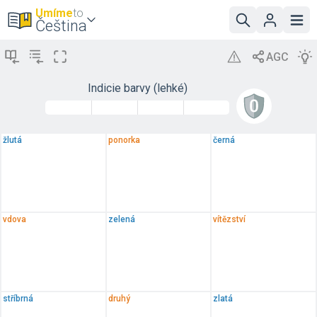
Umíme
to
Čeština
Indicie barvy (lehké)
žlutá
ponorka
černá
vdova
zelená
vítězství
stříbrná
druhý
zlatá