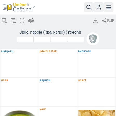
Umíme
to
Čeština
Jídlo, nápoje (їжа, напої) (střední)
шні́цель
jídelní lístek
випікати
řízek
варити
upéct
vařit