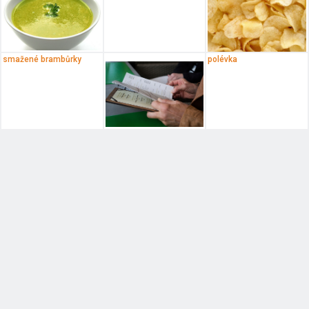
smažené brambůrky
polévka