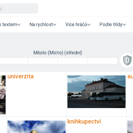
s textem
Na rychlost
Více hráčů
Podle třídy
Město (Місто) (střední)
univerzita
a
knihkupectví