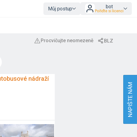
bot
Můj postup
Pořiďte si licenci
utobusové nádraží
NAPIŠTE NÁM