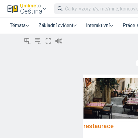
Umíme
to
Čeština
Témata
Základní cvičení
Interaktivní
Práce 
restaurace