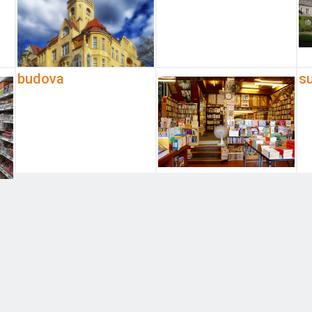
budova
s