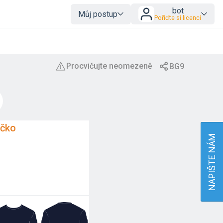
bot
Můj postup
Pořiďte si licenci
ičko
NAPIŠTE NÁM