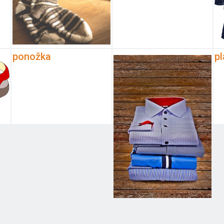
ponožka
pl