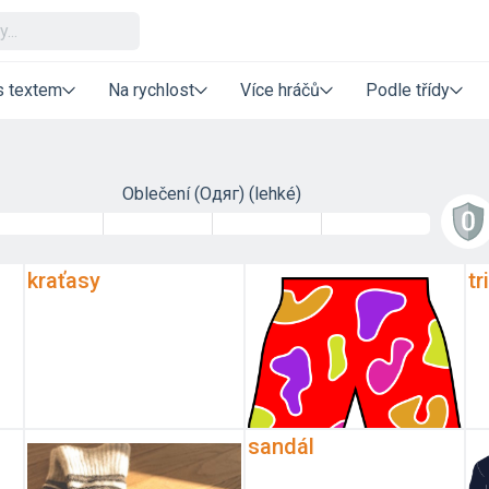
s textem
Na rychlost
Více hráčů
Podle třídy
Oblečení (Одяг) (lehké)
kraťasy
tr
sandál