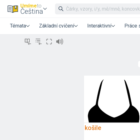
Umíme
to
Čeština
Témata
Základní cvičení
Interaktivní
Práce 
košile