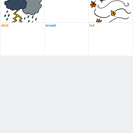
déšť
ясний
led