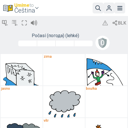
Umíme
to
Čeština
Počasí (погода) (lehké)
zima
jasno
bouřka
vítr