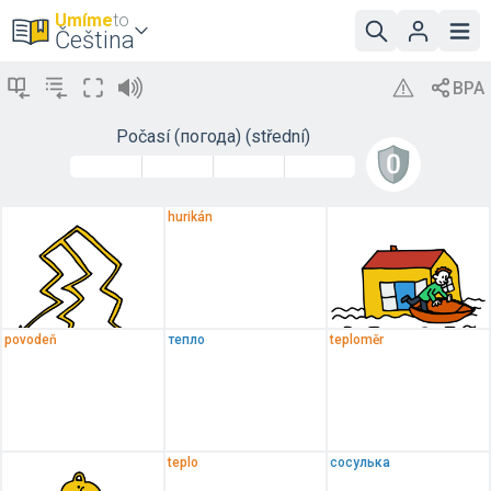
Umíme
to
Čeština
Počasí (погода) (střední)
hurikán
povodeň
тепло
teploměr
teplo
сосулька