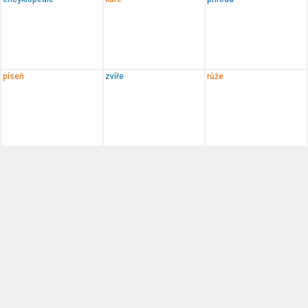
píseň
zvíře
růže