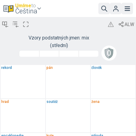
Umíme
to
Čeština
Vzory podstatných jmen: mix
(střední)
rekord
pán
člověk
hrad
soutěž
žena
encyklopedie
kuře
příroda