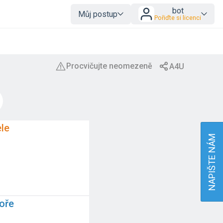
bot
Můj postup
Pořiďte si licenci
le
NAPIŠTE NÁM
oře