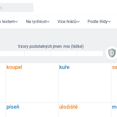
s textem
Na rychlost
Více hráčů
Podle třídy
Vzory podstatných jmen: mix (těžké)
koupel
kuře
se
píseň
úložiště
m