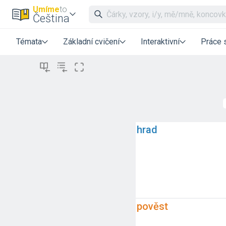
Umíme
to
Čeština
Témata
Základní cvičení
Interaktivní
Práce 
hrad
pověst