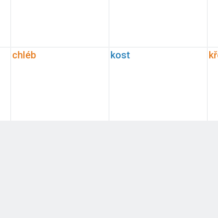
chléb
kost
k