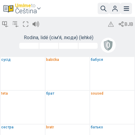
Umíme
to
Čeština
Rodina, lidé (сім’я́, люди) (lehké)
сусід
babička
бабуся
teta
брат
soused
сестра
bratr
батько