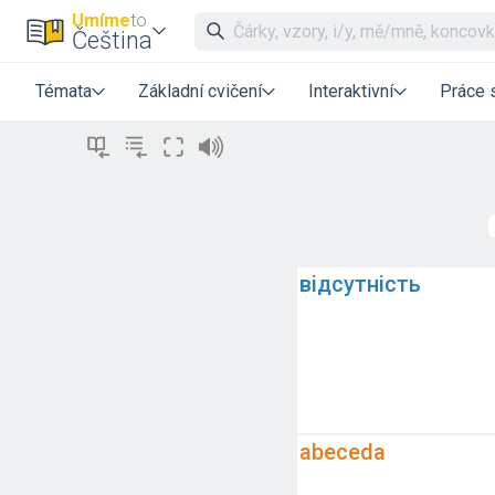
Umíme
to
Čeština
Témata
Základní cvičení
Interaktivní
Práce 
відсутність
abeceda