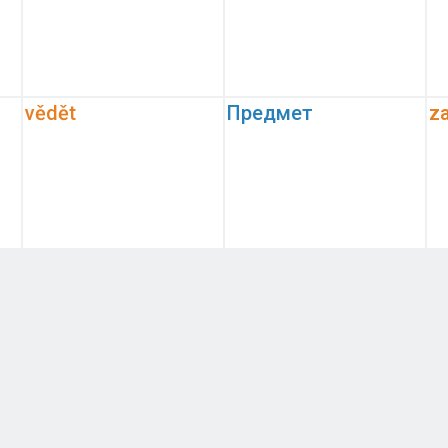
vědět
Предмет
z