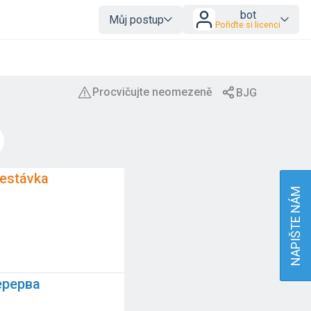
bot
Můj postup
Pořiďte si licenci
řestávka
NAPIŠTE NÁM
ерерва