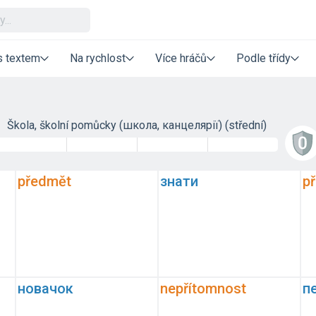
s textem
Na rychlost
Více hráčů
Podle třídy
Škola, školní pomůcky (школа, канцелярії) (střední)
předmět
знати
p
новачок
nepřítomnost
п