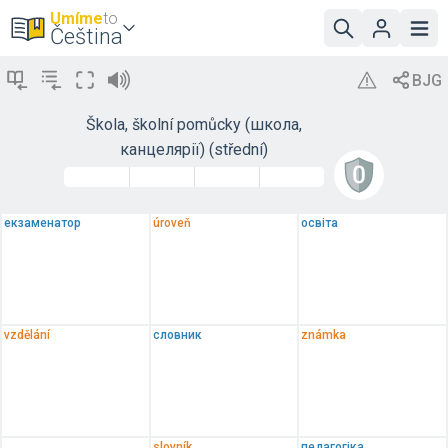
Umíme
to
Čeština
Škola, školní pomůcky (школа,
канцелярії) (střední)
екзаменатор
úroveň
освіта
vzdělání
словник
známka
slovník
педагогіка