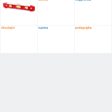
zkoušející
оці́нка
pedagogika