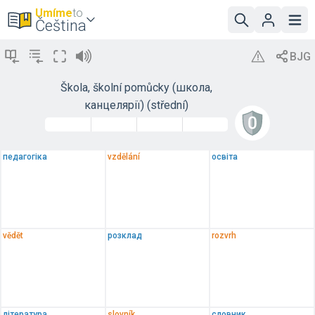
Umíme
to
Čeština
Škola, školní pomůcky (школа,
канцелярії) (střední)
педагогіка
vzdělání
освіта
vědět
розклад
rozvrh
література
slovník
словник