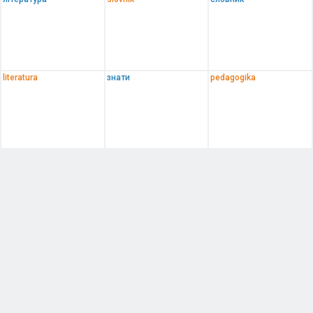
literatura
знати
pedagogika