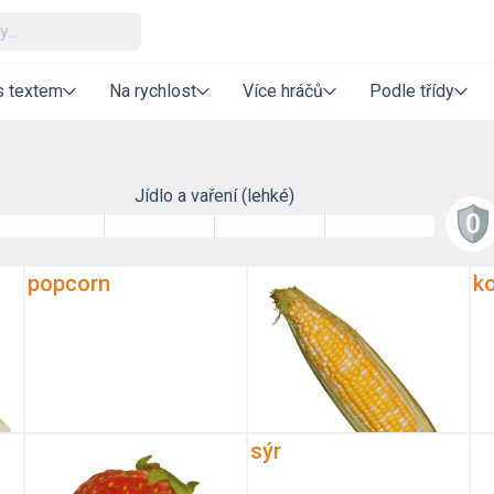
s textem
Na rychlost
Více hráčů
Podle třídy
Jídlo a vaření (lehké)
popcorn
k
sýr