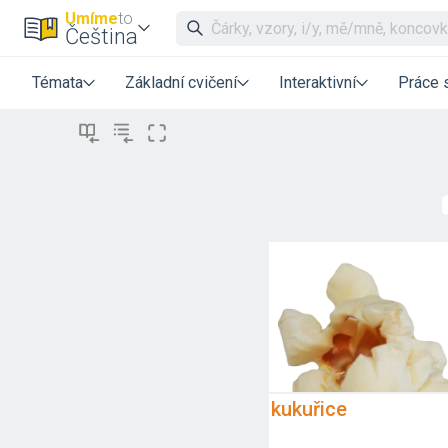
Umíme
to
Čeština
Témata
Základní cvičení
Interaktivní
Práce 
kukuřice