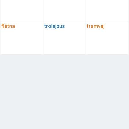
flétna
trolejbus
tramvaj