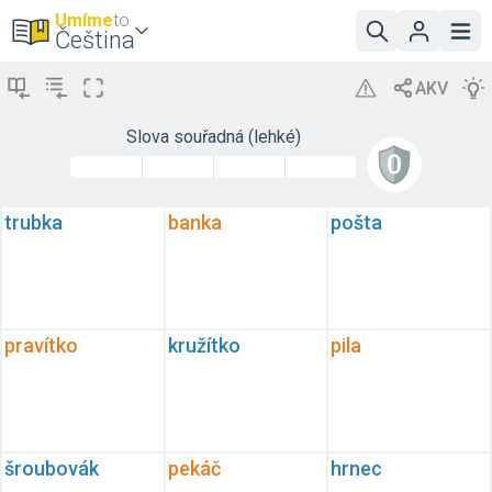
Umíme
to
Čeština
Slova souřadná (lehké)
trubka
banka
pošta
pravítko
kružítko
pila
šroubovák
pekáč
hrnec