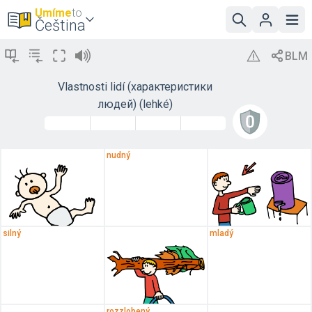
Umíme
to
Čeština
Vlastnosti lidí (характеристики
людей) (lehké)
nudný
silný
mladý
rozzlobený