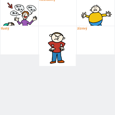
tlustý
žíznivý