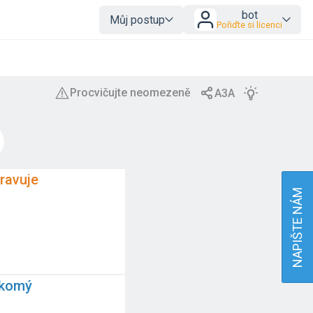
bot
Můj postup
Pořiďte si licenci
ravuje
NAPIŠTE NÁM
akomý