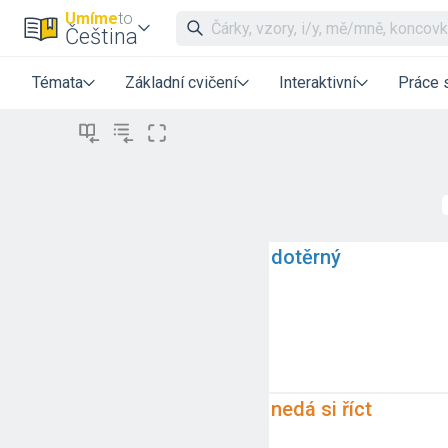
Umíme
to
Čeština
Témata
Základní cvičení
Interaktivní
Práce 
dotěrný
nedá si říct