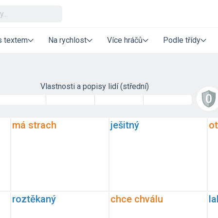
s textem
Na rychlost
Více hráčů
Podle třídy
Vlastnosti a popisy lidí (střední)
má strach
ješitný
ot
roztěkaný
chce chválu
l