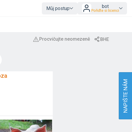
bot
Můj postup
Pořiďte si licenci
oza
NAPIŠTE NÁM