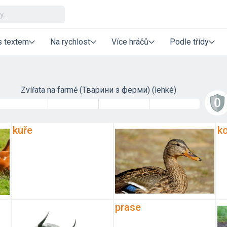
s textem
Na rychlost
Více hráčů
Podle třídy
Zvířata na farmě (Тварини з ферми) (lehké)
kuře
k
prase