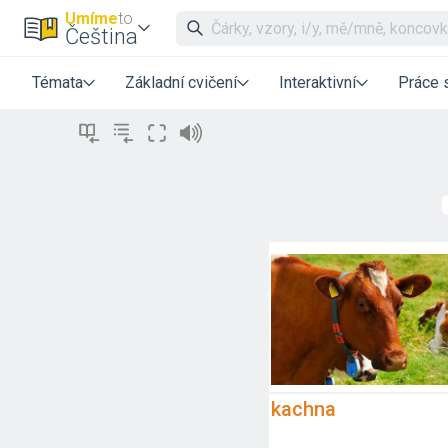
Umíme
to
Čeština
Témata
Základní cvičení
Interaktivní
Práce 
kachna