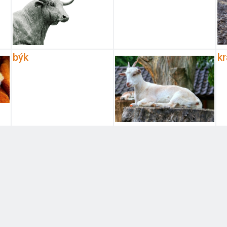
býk
k