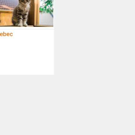
řebec