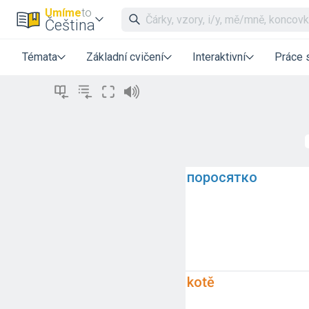
Umíme
to
Čeština
Témata
Základní cvičení
Interaktivní
Práce 
поросятко
kotě