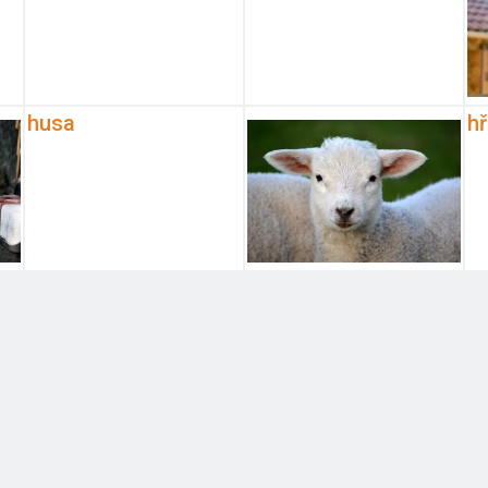
husa
h