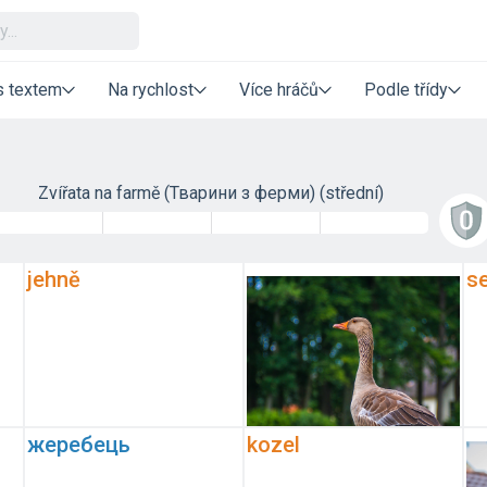
s textem
Na rychlost
Více hráčů
Podle třídy
Zvířata na farmě (Тварини з ферми) (střední)
jehně
se
жеребець
kozel