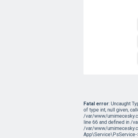
Fatal error
: Uncaught T
of type int, null given, cal
/var/www/umimecesky.cz
line 66 and defined in 
/var/www/umimecesky.cz
App\Service\PsService->g