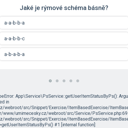
Jaké je rýmové schéma básně?
a-a-b-b-a
a-a-b-b-c
a-b-a-b-a
ypeError: App\Service\PsService::getUserItemStatusByPs(): Arg
led in
/webroot/src/Snippet/Exercise/ItemBasedExercise/ItemBase
/var/www/umimecesky.cz/webroot/src/Service/PsService.php:69 
/webroot/src/Snippet/Exercise/ItemBasedExercise/ItemBased
etUserItemStatusByPs() #1 [internal function]: