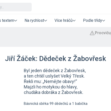
s textem
Na rychlost
Více hráčů
Podle třídy
Jiří Žáček: Dědeček z Žabovřesk
Byl jeden dědeček z Žabovřesk,
a ten chtěl uslyšet Velký Třesk.
Řekli mu: „Nemějte obavy!“
Majzli ho motykou do hlavy,
chudáka dobráka z Žabovřesk.
Básnická sbírka 99 dědečků a 1 babička