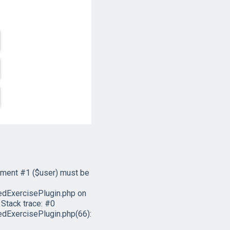
ument #1 ($user) must be
dExercisePlugin.php on
Stack trace: #0
ExercisePlugin.php(66):