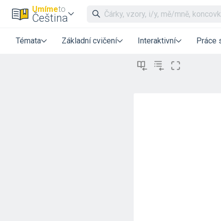
Umíme
to
Čeština
Témata
Základní cvičení
Interaktivní
Práce 