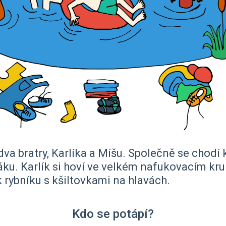
va bratry, Karlíka a Míšu. Společně se chodí
áku. Karlík si hoví ve velkém nafukovacím kru
 k rybníku s kšiltovkami na hlavách.
Kdo se potápí?