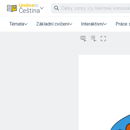
Umíme
to
Čeština
Témata
Základní cvičení
Interaktivní
Práce 