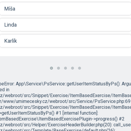
Míša
Linda
Karlík
ypeError: App\Service\PsService::getUserItemStatusByPs(): Arg
led in
/webroot/src/Snippet/Exercise/ItemBasedExercise/ItemBase
/var/www/umimecesky.cz/webroot/src/Service/PsService.php:69 
/webroot/src/Snippet/Exercise/ItemBasedExercise/ItemBased
etUserItemStatusByPs() #1 [internal function]:
temBasedExercise\ItemBasedExercisePlugin->progress() #2
webroot/src/Helper/ExerciseHeaderBuilder.php(20): call_use
/webroot/src/Template/BaseExercise/default.php(26):