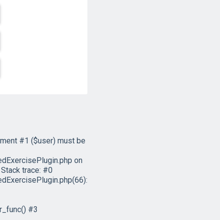
ument #1 ($user) must be
dExercisePlugin.php on
Stack trace: #0
ExercisePlugin.php(66):
r_func() #3