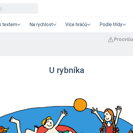
s textem
Na rychlost
Více hráčů
Podle třídy
U rybníka