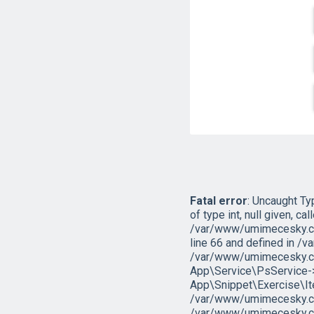
Fatal error
: Uncaught T
of type int, null given, cal
/var/www/umimecesky.cz
line 66 and defined in 
/var/www/umimecesky.cz
App\Service\PsService->g
App\Snippet\Exercise\I
/var/www/umimecesky.cz/
/var/www/umimecesky.cz