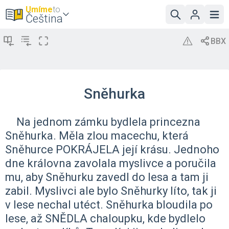
Umíme
to
Čeština
Sněhurka
Na jednom zámku bydlela princezna
Sněhurka. Měla zlou macechu, která
Sněhurce POKRÁJELA její krásu. Jednoho
dne královna zavolala myslivce a poručila
mu, aby Sněhurku zavedl do lesa a tam ji
zabil. Myslivci ale bylo Sněhurky líto, tak ji
v lese nechal utéct. Sněhurka bloudila po
lese, až SNĚDLA chaloupku, kde bydlelo