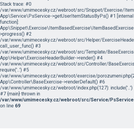
Stack trace: #0
/var/www/umimecesky.cz/webroot/src/Snippet/Exercise/Item
App\Service\PsService->getUserItemStatusByPs() #1 [internal
function]:
App\Snippet\Exercise\ItemBasedExercise\ItemBasedExercise
>progress() #2
/var/www/umimecesky.cz/webroot/src/Helper/ExerciseHeaderB
call_user_func() #3
/var/www/umimecesky.cz/webroot/src/Template/BaseExercise/
App\Helper\ExerciseHeaderBuilder->render() #4
/var/www/umimecesky.cz/webroot/src/Controller/BaseExercis
require('...') #5
/var/www/umimecesky.cz/webroot/exercise/porozumeni.php(2
App\Controller\BaseExercise->renderDefault() #6
/var/www/umimecesky.cz/webroot/index.php(127): include('...')
#7 {main} thrown in
/var/www/umimecesky.cz/webroot/src/Service/PsService
on line
69