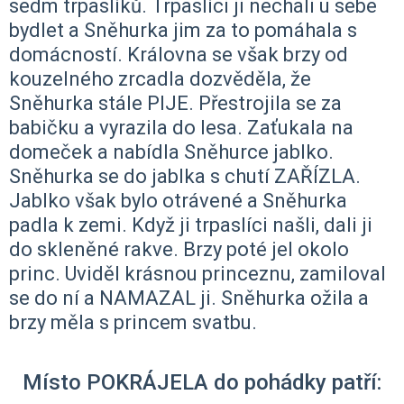
sedm trpaslíků. Trpaslíci ji nechali u sebe
bydlet a Sněhurka jim za to pomáhala s
domácností. Královna se však brzy od
kouzelného zrcadla dozvěděla, že
Sněhurka stále PIJE. Přestrojila se za
babičku a vyrazila do lesa. Zaťukala na
domeček a nabídla Sněhurce jablko.
Sněhurka se do jablka s chutí ZAŘÍZLA.
Jablko však bylo otrávené a Sněhurka
padla k zemi. Když ji trpaslíci našli, dali ji
do skleněné rakve. Brzy poté jel okolo
princ. Uviděl krásnou princeznu, zamiloval
se do ní a NAMAZAL ji. Sněhurka ožila a
brzy měla s princem svatbu.
Místo POKRÁJELA do pohádky patří: