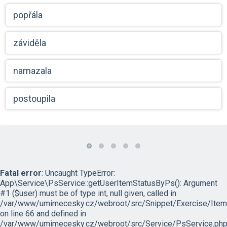
popřála
záviděla
namazala
postoupila
Fatal error
: Uncaught TypeError:
App\Service\PsService::getUserItemStatusByPs(): Argument
#1 ($user) must be of type int, null given, called in
/var/www/umimecesky.cz/webroot/src/Snippet/Exercise/Item
on line 66 and defined in
/var/www/umimecesky.cz/webroot/src/Service/PsService.php