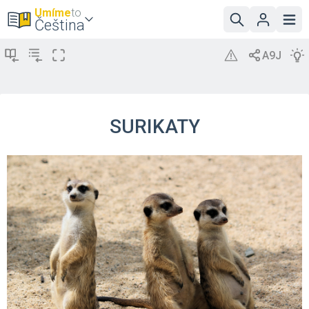
Umíme
to
Čeština
SURIKATY