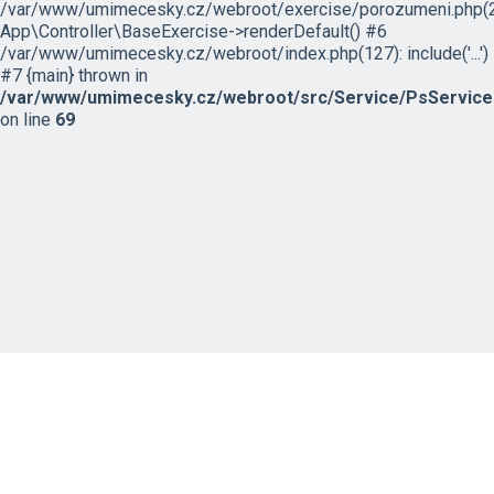
/var/www/umimecesky.cz/webroot/exercise/porozumeni.php(2
App\Controller\BaseExercise->renderDefault() #6
/var/www/umimecesky.cz/webroot/index.php(127): include('...')
#7 {main} thrown in
/var/www/umimecesky.cz/webroot/src/Service/PsService
on line
69