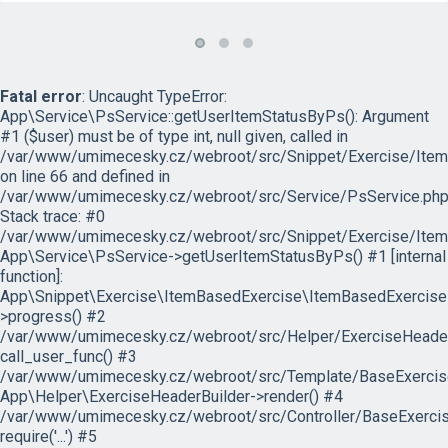
Fatal error
: Uncaught TypeError:
App\Service\PsService::getUserItemStatusByPs(): Argument
#1 ($user) must be of type int, null given, called in
/var/www/umimecesky.cz/webroot/src/Snippet/Exercise/Item
on line 66 and defined in
/var/www/umimecesky.cz/webroot/src/Service/PsService.php
Stack trace: #0
/var/www/umimecesky.cz/webroot/src/Snippet/Exercise/Item
App\Service\PsService->getUserItemStatusByPs() #1 [internal
function]:
App\Snippet\Exercise\ItemBasedExercise\ItemBasedExercise
>progress() #2
/var/www/umimecesky.cz/webroot/src/Helper/ExerciseHeaderB
call_user_func() #3
/var/www/umimecesky.cz/webroot/src/Template/BaseExercise/
App\Helper\ExerciseHeaderBuilder->render() #4
/var/www/umimecesky.cz/webroot/src/Controller/BaseExercis
require('...') #5