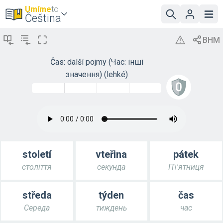
Umíme
to
Čeština
Čas: další pojmy (Час: інші
значення) (lehké)
století
vteřina
pátek
століття
секунда
П\'ятниця
středa
týden
čas
Середа
тиждень
час