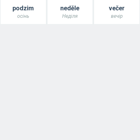
podzim
neděle
večer
осінь
Неділя
вечір