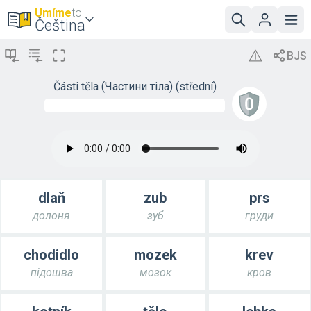
Umíme
to
Čeština
Části těla (Частини тіла) (střední)
dlaň
zub
prs
долоня
зуб
груди
chodidlo
mozek
krev
підошва
мозок
кров