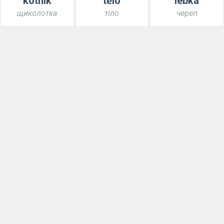
kotník
tělo
lebka
щиколотка
тіло
череп