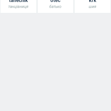
tanečník
otec
krk
танцівниця
батько
шия