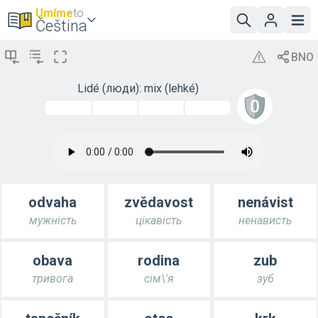
Umíme
to
Čeština
Lidé (люди): mix (lehké)
odvaha
zvědavost
nenávist
мужність
цікавість
ненависть
obava
rodina
zub
тривога
сім\'я
зуб