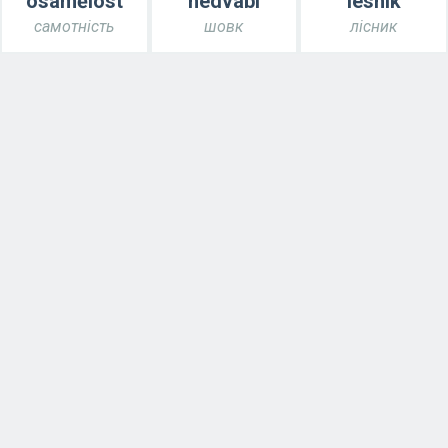
osamělost
hedvábí
lesník
самотність
шовк
лісник