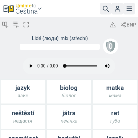
Umíme
to
Čeština
Lidé (люди): mix (střední)
jazyk
biolog
matka
язик
біолог
мама
neštěstí
játra
ret
нещастя
печінка
губа