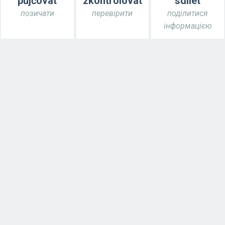
půjčovat
zkontrolovat
sdílet
позичати
перевірити
поділитися
інформацією