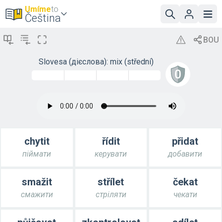
Umíme
to
Čeština
Slovesa (дієслова): mix (střední)
chytit
řídit
přidat
піймати
керувати
добавити
smažit
střílet
čekat
смажити
стріляти
чекати